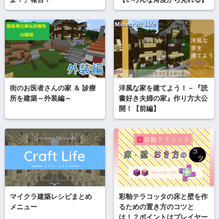
街のお医者さんの家 ＆ 診療
洋風な家を建てよう！－『読
所を建築～外装編～
書好き夫婦の家』作り方大公
開！【前編】
マイクラ建築レシピまとめ
彩釉テラコッタの床と壁を作
メニュー
るための置き方のコツと
は！？ポイントはプレイヤー