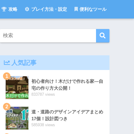
攻略
プレイ方法・設定
便利なツール
人気記事
1
初心者向け！木だけで作れる家―自
宅の作り方大公開！
833787 views
2
道・道路のデザインアイデアまとめ
17個！設計図つき
585938 views