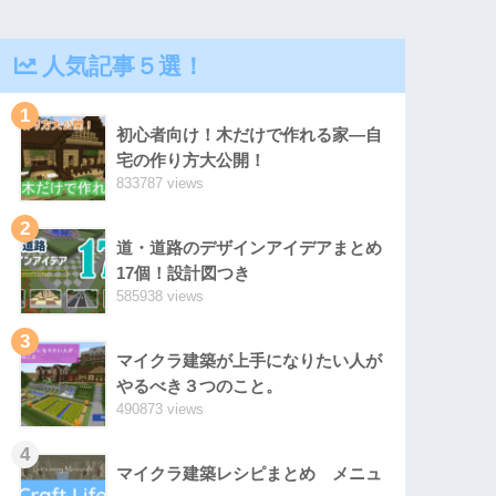
人気記事５選！
1
初心者向け！木だけで作れる家―自
宅の作り方大公開！
833787 views
2
道・道路のデザインアイデアまとめ
17個！設計図つき
585938 views
3
マイクラ建築が上手になりたい人が
やるべき３つのこと。
490873 views
4
マイクラ建築レシピまとめ メニュ