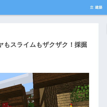
建築
ヤもスライムもザクザク！採掘