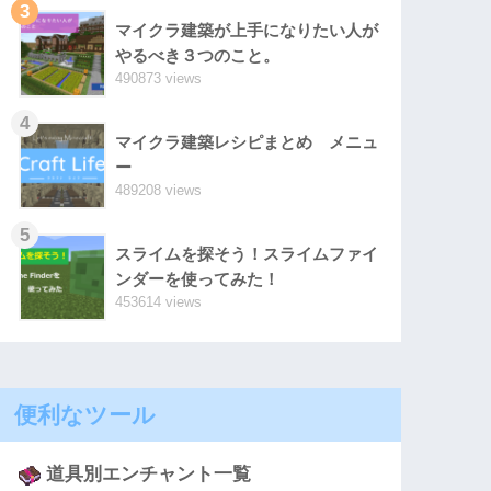
3
マイクラ建築が上手になりたい人が
やるべき３つのこと。
490873 views
4
マイクラ建築レシピまとめ メニュ
ー
489208 views
5
スライムを探そう！スライムファイ
ンダーを使ってみた！
453614 views
便利なツール
道具別エンチャント一覧